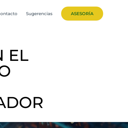
ontacto
Sugerencias
ASESORÍA
 EL
MO
UADOR