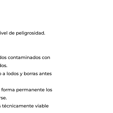
ivel de peligrosidad.
lidos contaminados con
dos.
o a lodos y borras antes
e forma permanente los
rse.
s técnicamente viable