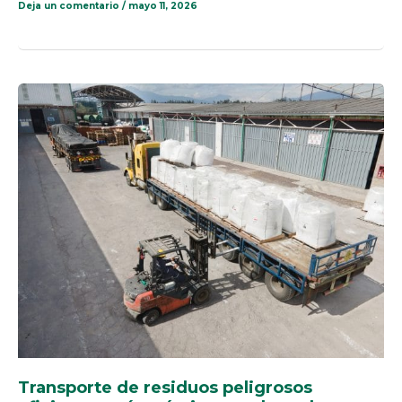
Deja un comentario
/
mayo 11, 2026
TRANSPORTE
DE
RESIDUOS
PELIGROSOS
EFICIENTE:
GUÍA
PRÁCTICA
PARA
HACERLO
SEGURO
Y
RENTABLE
Transporte de residuos peligrosos