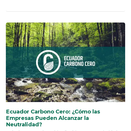
ECUADOR
CARBONO
CERO:
¿CÓMO
LAS
EMPRESAS
PUEDEN
ALCANZAR
LA
NEUTRALIDAD?
Ecuador Carbono Cero: ¿Cómo las
Empresas Pueden Alcanzar la
Neutralidad?