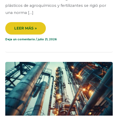
plásticos de agroquímicos y fertilizantes se rigió por
una norma […]
LEER MÁS »
Deja un comentario
/
julio 21, 2026
RESIDUOS
PELIGROSOS
EN
EL
SECTOR
PETROLERO:
CÓMO
GESTIONARLOS
CORRECTAMENTE
EN
ECUADOR