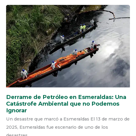
DERRAME
DE
PETRÓLEO
EN
ESMERALDAS:
UNA
CATÁSTROFE
AMBIENTAL
QUE
NO
PODEMOS
IGNORAR
Derrame de Petróleo en Esmeraldas: Una
Catástrofe Ambiental que no Podemos
Ignorar
Un desastre que marcó a Esmeraldas El 13 de marzo de
2025, Esmeraldas fue escenario de uno de los
desastres