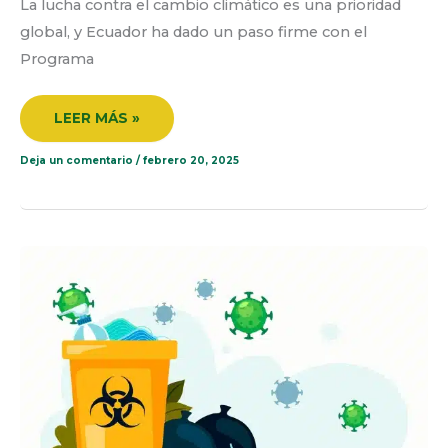
La lucha contra el cambio climático es una prioridad
global, y Ecuador ha dado un paso firme con el
Programa
LEER MÁS »
Deja un comentario
/
febrero 20, 2025
DESECHO
BIOLÓGICO
INFECCIOSO:
GESTIÓN,
IMPACTO
Y
SOLUCIONES
PARA
UN
MANEJO
SEGURO