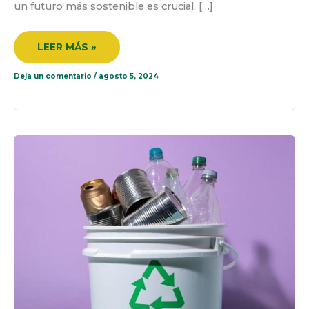
un futuro más sostenible es crucial. […]
LEER MÁS »
Deja un comentario
/
agosto 5, 2024
QUÉ
ES
UN
RESIDUO
Y
UN
DESECHO