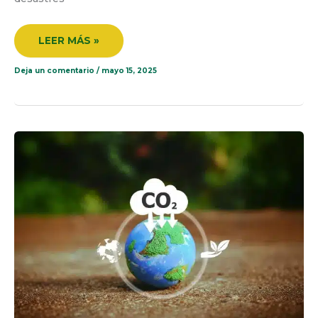
LEER MÁS »
Deja un comentario
/
mayo 15, 2025
REDUCCIÓN
DE
EMISIONES
DE
CARBONO:
EL
PASO
DECISIVO
HACIA
LA
SOSTENIBILIDAD
EMPRESARIAL