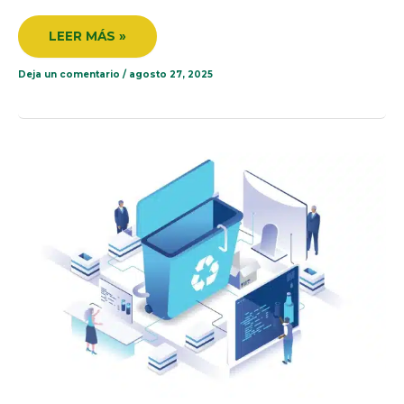
LEER MÁS »
Deja un comentario
/
agosto 27, 2025
¿QUÉ
ES
EL
IOT
Y
CÓMO
TRANSFORMA
LA
GESTIÓN
DE
RESIDUOS
INDUSTRIALES?