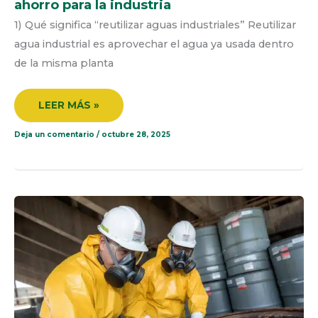
ahorro para la industria
1) Qué significa “reutilizar aguas industriales” Reutilizar
agua industrial es aprovechar el agua ya usada dentro
de la misma planta
LEER MÁS »
Deja un comentario
/
octubre 28, 2025
TRATAMIENTO
IN
SITU
DE
RESIDUOS
PELIGROSOS
EN
ECUADOR:
GUÍA
TÉCNICA,
PERMISOS
Y
BUENAS