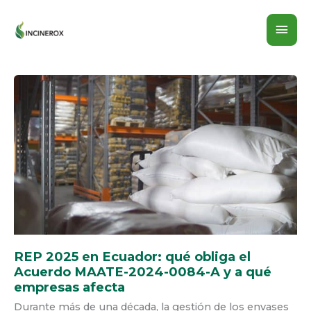
Ir
MEN
al
contenido
PRIN
REP
2025
EN
ECUADOR:
QUÉ
OBLIGA
EL
ACUERDO
MAATE-
2024-
0084-
A
Y
A
QUÉ
EMPRESAS
AFECTA
REP 2025 en Ecuador: qué obliga el
Acuerdo MAATE-2024-0084-A y a qué
empresas afecta
Durante más de una década, la gestión de los envases