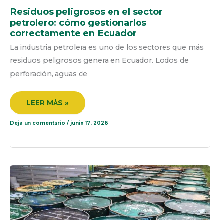
Residuos peligrosos en el sector
petrolero: cómo gestionarlos
correctamente en Ecuador
La industria petrolera es uno de los sectores que más
residuos peligrosos genera en Ecuador. Lodos de
perforación, aguas de
LEER MÁS »
Deja un comentario
/
junio 17, 2026
SANCIONES
POR
MAL
MANEJO
DE
RESIDUOS
PELIGROSOS
EN
ECUADOR: