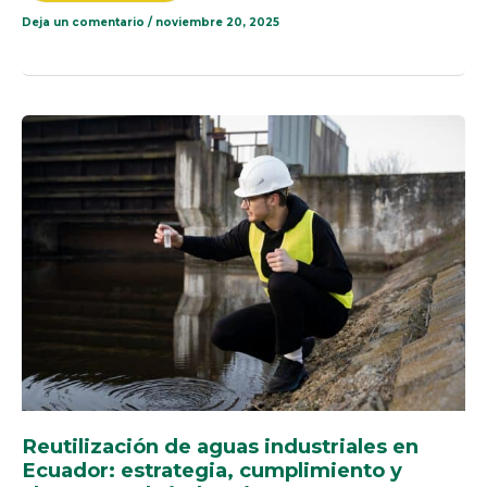
Deja un comentario
/
noviembre 20, 2025
REUTILIZACIÓN
DE
AGUAS
INDUSTRIALES
EN
ECUADOR:
ESTRATEGIA,
CUMPLIMIENTO
Y
AHORRO
PARA
LA
INDUSTRIA
Reutilización de aguas industriales en
Ecuador: estrategia, cumplimiento y