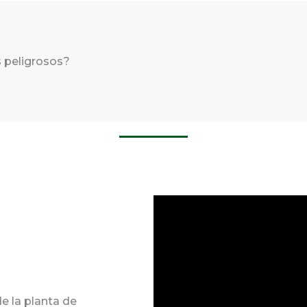
 peligrosos?
 la planta de