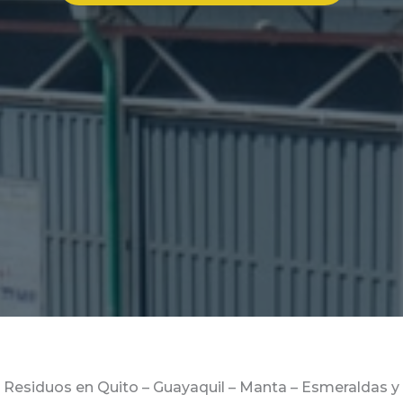
 Residuos en Quito – Guayaquil – Manta – Esmeraldas y 