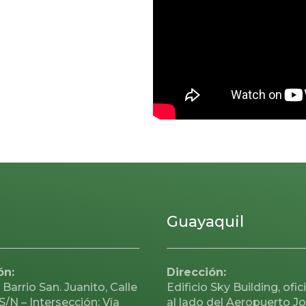
Guayaquil
ón:
Dirección:
 Barrio San. Juanito, Calle
Edificio Sky Building, ofic
 S/N – Intersección: Vía
al lado del Aeropuerto J