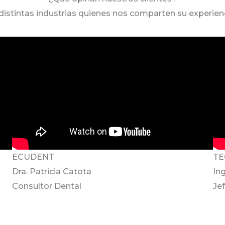
istintas industrias quienes nos comparten su experienci
ECUDENT
TE
Dra. Patricia Catota
In
Consultor Dental
Je