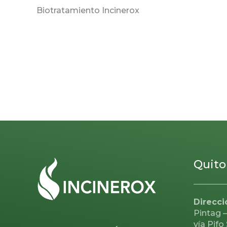
Biotratamiento Incinerox
Quito
Direcci
Pintag –
vía Pifo