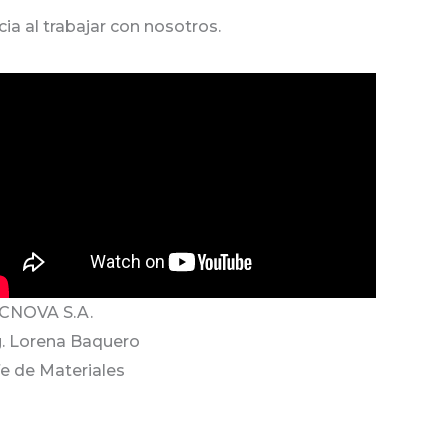
a al trabajar con nosotros.
CNOVA S.A.
g. Lorena Baquero
fe de Materiales