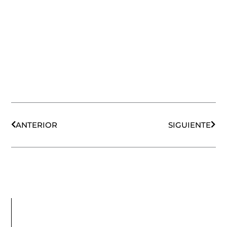
Ant
Sigu
ANTERIOR
SIGUIENTE