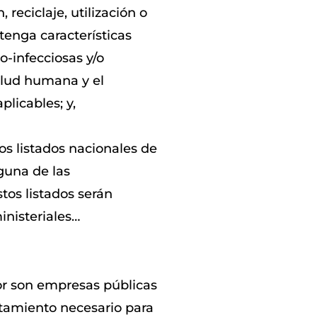
reciclaje, utilización o
enga características
co-infecciosas y/o
salud humana y el
licables; y,
s listados nacionales de
guna de las
stos listados serán
inisteriales…
or son empresas públicas
atamiento necesario para