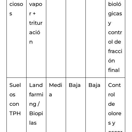
cioso
vapo
bioló
s
r +
gicas
tritur
y
ació
contr
n
ol de
fracci
ón
final
Suel
Land
Medi
Baja
Baja
Cont
os
farmi
a
rol
con
ng /
de
TPH
Biopi
olore
las
s y