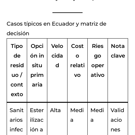
Casos típicos en Ecuador y matriz de
decisión
Tipo
Opci
Velo
Cost
Ries
Nota
de
ón in
cida
o
go
clave
resid
situ
d
relati
oper
uo /
prim
vo
ativo
cont
aria
exto
Sanit
Ester
Alta
Medi
Medi
Valid
arios
ilizac
a
a
acio
infec
ión a
nes