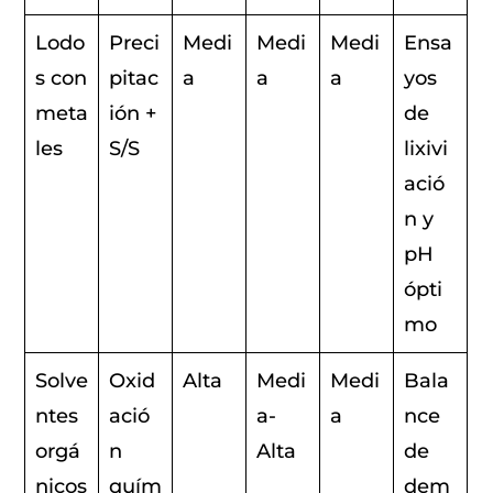
Lodo
Preci
Medi
Medi
Medi
Ensa
s con
pitac
a
a
a
yos
meta
ión +
de
les
S/S
lixivi
ació
n y
pH
ópti
mo
Solve
Oxid
Alta
Medi
Medi
Bala
ntes
ació
a-
a
nce
orgá
n
Alta
de
nicos
quím
dem