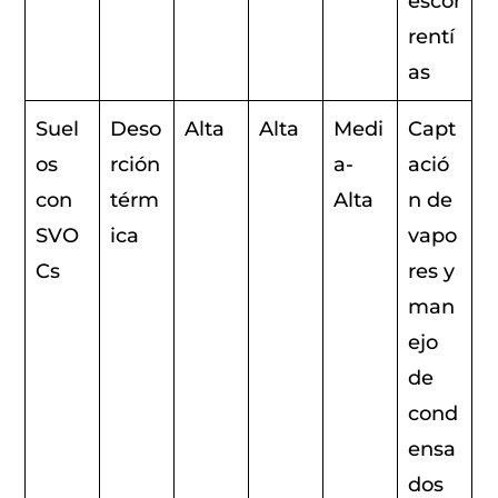
escor
rentí
as
Suel
Deso
Alta
Alta
Medi
Capt
os
rción
a-
ació
con
térm
Alta
n de
SVO
ica
vapo
Cs
res y
man
ejo
de
cond
ensa
dos