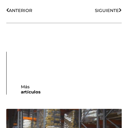
Ant
Sigu
ANTERIOR
SIGUIENTE
Más
artículos