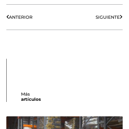
Ant
Sigu
ANTERIOR
SIGUIENTE
Más
artículos