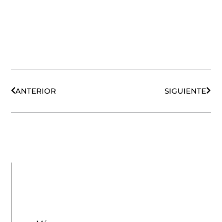
Ant
Sigu
ANTERIOR
SIGUIENTE