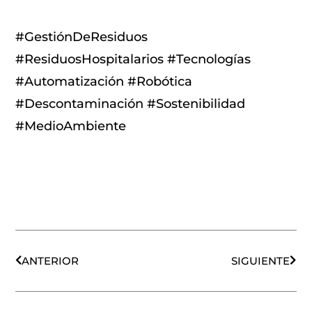
#GestiónDeResiduos
#ResiduosHospitalarios #Tecnologías
#Automatización #Robótica
#Descontaminación #Sostenibilidad
#MedioAmbiente
Ant
Sigu
ANTERIOR
SIGUIENTE