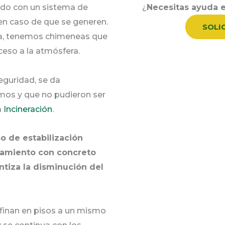
rado con un sistema de
¿
Necesitas ayuda e
en caso de que se generen.
SOLI
va, tenemos chimeneas que
oceso a la atmósfera.
eguridad, se da
smos y que no pudieron ser
a
Incineración
.
o de estabilización
ulamiento con concreto
ntiza la disminución del
nfinan en pisos a un mismo