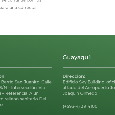
y se continua con los
 para una correcta
Guayaquil
ón:
Dirección:
 Barrio San. Juanito, Calle
Edificio Sky Building, ofic
 S/N – Intersección: Vía
al lado del Aeropuerto J
 – Referencia: A un
Joaquín Olmedo
o relleno sanitario Del
jo
(+593-4) 3914100