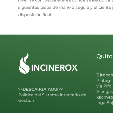
nivel, se compacta el área donde se los ubica 
siguientes pisos de manera segura y eficiente
disposición final.
Quito
Direcci
Pintag –
vía Pifo
>>DESCARGA AQUÍ<<
Alangasí
Política del Sistema Integrado de
kilómetr
Gestión
Inga Ba