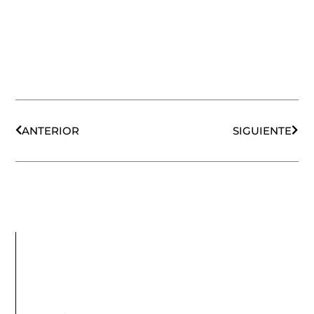
Ant
Sigu
ANTERIOR
SIGUIENTE