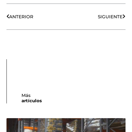
Ant
Sigu
ANTERIOR
SIGUIENTE
Más
artículos