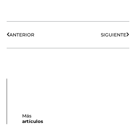
Ant
Sigu
ANTERIOR
SIGUIENTE
Más
artículos